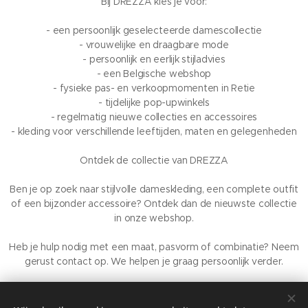
Bij DREZZA kies je voor:
- een persoonlijk geselecteerde damescollectie
- vrouwelijke en draagbare mode
- persoonlijk en eerlijk stijladvies
- een Belgische webshop
- fysieke pas- en verkoopmomenten in Retie
- tijdelijke pop-upwinkels
- regelmatig nieuwe collecties en accessoires
- kleding voor verschillende leeftijden, maten en gelegenheden
Ontdek de collectie van DREZZA
Ben je op zoek naar stijlvolle dameskleding, een complete outfit
of een bijzonder accessoire? Ontdek dan de nieuwste collectie
in onze webshop.
Heb je hulp nodig met een maat, pasvorm of combinatie? Neem
gerust contact op. We helpen je graag persoonlijk verder.
DREZZA – vrouwelijke mode, persoonlijk gekozen en met liefde
gepresenteerd.