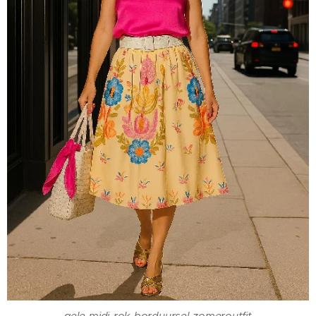
gele-midi-rok-borduursel-zomeroutfit