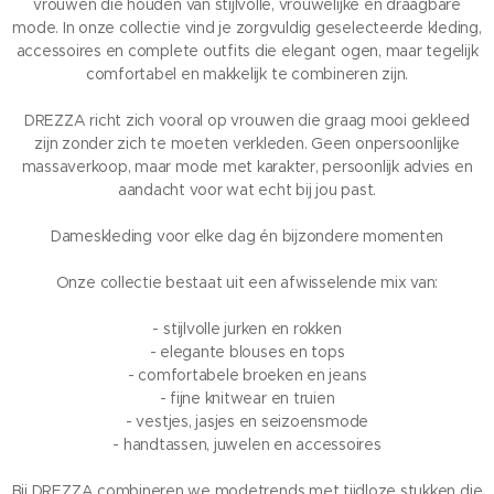
vrouwen die houden van stijlvolle, vrouwelijke en draagbare
mode. In onze collectie vind je zorgvuldig geselecteerde kleding,
accessoires en complete outfits die elegant ogen, maar tegelijk
comfortabel en makkelijk te combineren zijn.
DREZZA richt zich vooral op vrouwen die graag mooi gekleed
zijn zonder zich te moeten verkleden. Geen onpersoonlijke
massaverkoop, maar mode met karakter, persoonlijk advies en
aandacht voor wat echt bij jou past.
Dameskleding voor elke dag én bijzondere momenten
Onze collectie bestaat uit een afwisselende mix van:
- stijlvolle jurken en rokken
- elegante blouses en tops
- comfortabele broeken en jeans
- fijne knitwear en truien
- vestjes, jasjes en seizoensmode
- handtassen, juwelen en accessoires
Bij DREZZA combineren we modetrends met tijdloze stukken die