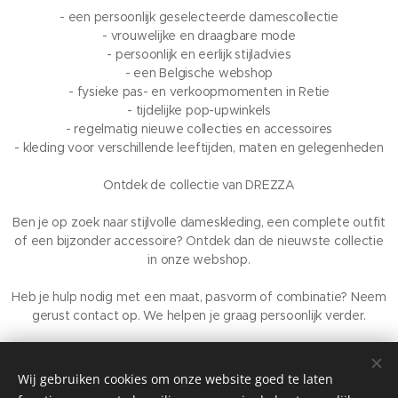
- een persoonlijk geselecteerde damescollectie
- vrouwelijke en draagbare mode
- persoonlijk en eerlijk stijladvies
- een Belgische webshop
- fysieke pas- en verkoopmomenten in Retie
- tijdelijke pop-upwinkels
- regelmatig nieuwe collecties en accessoires
- kleding voor verschillende leeftijden, maten en gelegenheden
Ontdek de collectie van DREZZA
Ben je op zoek naar stijlvolle dameskleding, een complete outfit
of een bijzonder accessoire? Ontdek dan de nieuwste collectie
in onze webshop.
Heb je hulp nodig met een maat, pasvorm of combinatie? Neem
gerust contact op. We helpen je graag persoonlijk verder.
DREZZA – vrouwelijke mode, persoonlijk gekozen en met liefde
gepresenteerd.
Wij gebruiken cookies om onze website goed te laten