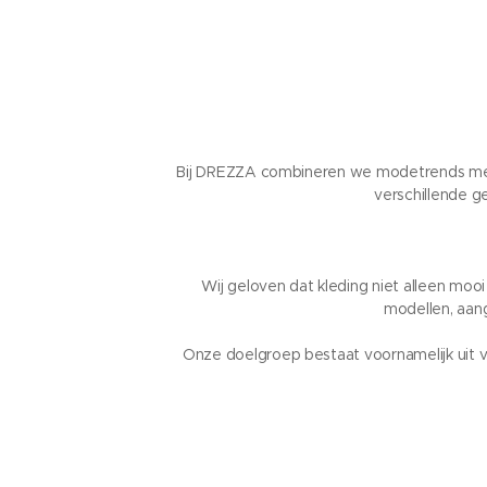
Bij DREZZA combineren we modetrends met ti
verschillende g
Wij geloven dat kleding niet alleen moo
modellen, aan
Onze doelgroep bestaat voornamelijk uit vr