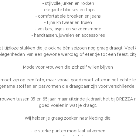
- stijlvolle jurken en rokken
- elegante blouses en tops
- comfortabele broeken en jeans
- fijne knitwear en truien
- vestjes, jasjes en seizoensmode
- handtassen, juwelen en accessoires
jdloze stukken die je ook na één seizoen nog graag draagt. Veel k
elegenheden: van een gewone werkdag of etentje tot een feest, cityt
Mode voor vrouwen die zichzelf willen blijven
i moet zijn op een foto, maar vooral goed moet zitten in het echte 
gename stoffen en pasvormen die draagbaar zijn voor verschillende 
ouwen tussen 35 en 65 jaar, maar uiteindelijk draait het bij DREZZA n
goed voelen in wat je draagt.
Wij helpen je graag zoeken naar kleding die:
- je sterke punten mooi laat uitkomen