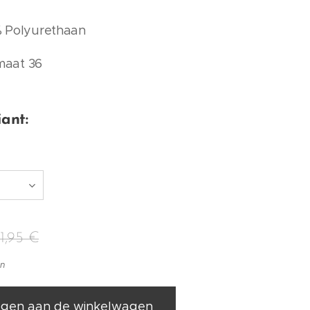
% Polyurethaan
maat 36
iant:
1,95
€
en
gen aan de winkelwagen