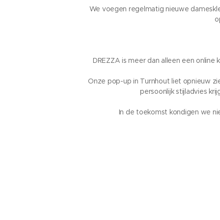
We voegen regelmatig nieuwe dameskledi
o
DREZZA is meer dan alleen een online k
Onze pop-up in Turnhout liet opnieuw zie
persoonlijk stijladvies k
In de toekomst kondigen we ni