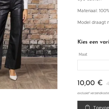
Materiaal: 100
Model draagt 
Kies een var
Maat
10,00
€
4
exclusief verzendkost
Toevoe