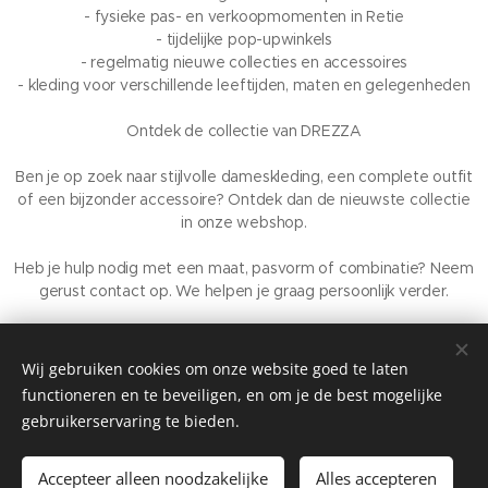
- fysieke pas- en verkoopmomenten in Retie
- tijdelijke pop-upwinkels
- regelmatig nieuwe collecties en accessoires
- kleding voor verschillende leeftijden, maten en gelegenheden
Ontdek de collectie van DREZZA
Ben je op zoek naar stijlvolle dameskleding, een complete outfit
of een bijzonder accessoire? Ontdek dan de nieuwste collectie
in onze webshop.
Heb je hulp nodig met een maat, pasvorm of combinatie? Neem
gerust contact op. We helpen je graag persoonlijk verder.
DREZZA – vrouwelijke mode, persoonlijk gekozen en met liefde
gepresenteerd.
Wij gebruiken cookies om onze website goed te laten
Ondernemingsnummer 704.927.407
Cookies
functioneren en te beveiligen, en om je de best mogelijke
gebruikerservaring te bieden.
Toevoegen aan de winkelwagen
Accepteer alleen noodzakelijke
Alles accepteren