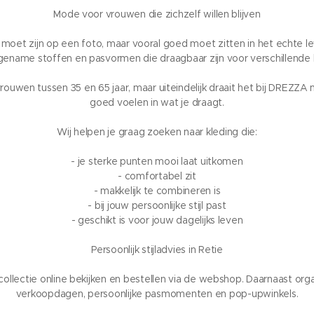
Mode voor vrouwen die zichzelf willen blijven
i moet zijn op een foto, maar vooral goed moet zitten in het echte 
gename stoffen en pasvormen die draagbaar zijn voor verschillende 
ouwen tussen 35 en 65 jaar, maar uiteindelijk draait het bij DREZZA n
goed voelen in wat je draagt.
Wij helpen je graag zoeken naar kleding die:
- je sterke punten mooi laat uitkomen
- comfortabel zit
- makkelijk te combineren is
- bij jouw persoonlijke stijl past
- geschikt is voor jouw dagelijks leven
Persoonlijk stijladvies in Retie
 collectie online bekijken en bestellen via de webshop. Daarnaast 
verkoopdagen, persoonlijke pasmomenten en pop-upwinkels.