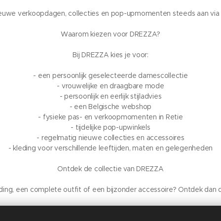
euwe verkoopdagen, collecties en pop-upmomenten steeds aan via 
Waarom kiezen voor DREZZA?
Bij DREZZA kies je voor:
- een persoonlijk geselecteerde damescollectie
- vrouwelijke en draagbare mode
- persoonlijk en eerlijk stijladvies
- een Belgische webshop
- fysieke pas- en verkoopmomenten in Retie
- tijdelijke pop-upwinkels
- regelmatig nieuwe collecties en accessoires
- kleding voor verschillende leeftijden, maten en gelegenheden
Ontdek de collectie van DREZZA
leding, een complete outfit of een bijzonder accessoire? Ontdek dan 
 maat, pasvorm of combinatie? Neem gerust contact op. We helpen je