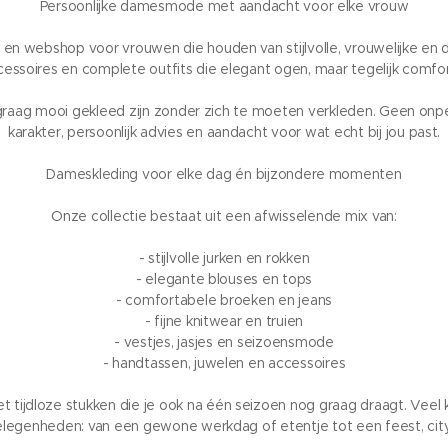
Persoonlijke damesmode met aandacht voor elke vrouw
n webshop voor vrouwen die houden van stijlvolle, vrouwelijke en dr
essoires en complete outfits die elegant ogen, maar tegelijk comfor
 graag mooi gekleed zijn zonder zich te moeten verkleden. Geen on
karakter, persoonlijk advies en aandacht voor wat echt bij jou past.
Dameskleding voor elke dag én bijzondere momenten
Onze collectie bestaat uit een afwisselende mix van:
- stijlvolle jurken en rokken
- elegante blouses en tops
- comfortabele broeken en jeans
- fijne knitwear en truien
- vestjes, jasjes en seizoensmode
- handtassen, juwelen en accessoires
jdloze stukken die je ook na één seizoen nog graag draagt. Veel k
elegenheden: van een gewone werkdag of etentje tot een feest, cityt