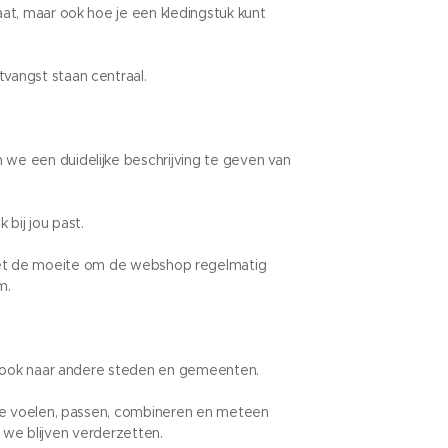
at, maar ook hoe je een kledingstuk kunt
vangst staan centraal.
 we een duidelijke beschrijving te geven van
 bij jou past.
 het de moeite om de webshop regelmatig
m.
ie ook naar andere steden en gemeenten.
ctie voelen, passen, combineren en meteen
n we blijven verderzetten.