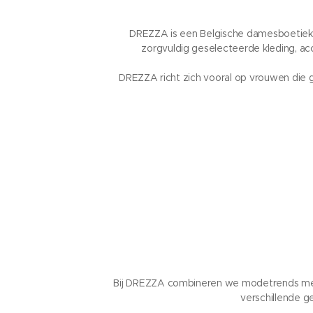
DREZZA is een Belgische damesboetiek e
zorgvuldig geselecteerde kleding, acc
DREZZA richt zich vooral op vrouwen die
Bij DREZZA combineren we modetrends met ti
verschillende g