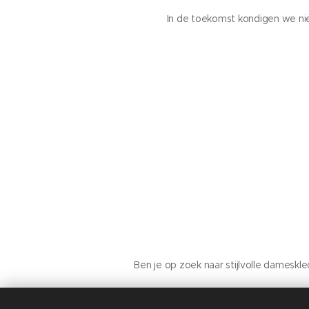
In de toekomst kondigen we ni
Ben je op zoek naar stijlvolle damesk
Heb je hulp nodig met een