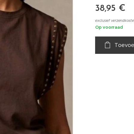
38,95
€
exclusief verzendkost
Op voorraad
Toevoe