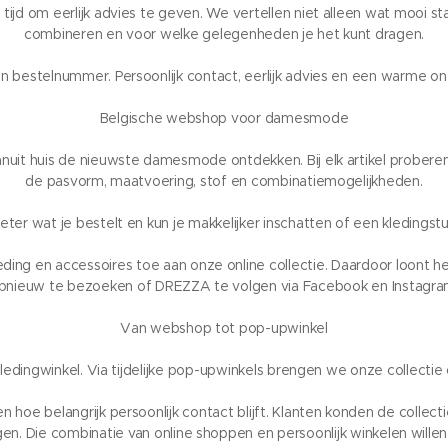
jd om eerlijk advies te geven. We vertellen niet alleen wat mooi sta
combineren en voor welke gelegenheden je het kunt dragen.
n bestelnummer. Persoonlijk contact, eerlijk advies en een warme ont
Belgische webshop voor damesmode
uit huis de nieuwste damesmode ontdekken. Bij elk artikel proberen
de pasvorm, maatvoering, stof en combinatiemogelijkheden.
ter wat je bestelt en kun je makkelijker inschatten of een kledingstuk
ng en accessoires toe aan onze online collectie. Daardoor loont
pnieuw te bezoeken of DREZZA te volgen via Facebook en Instagra
Van webshop tot pop-upwinkel
ledingwinkel. Via tijdelijke pop-upwinkels brengen we onze collect
n hoe belangrijk persoonlijk contact blijft. Klanten konden de colle
rijgen. Die combinatie van online shoppen en persoonlijk winkelen wille