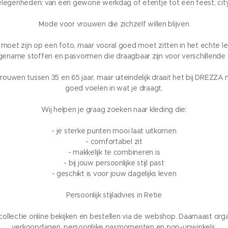
elegenheden: van een gewone werkdag of etentje tot een feest, cityt
Mode voor vrouwen die zichzelf willen blijven
i moet zijn op een foto, maar vooral goed moet zitten in het echte 
gename stoffen en pasvormen die draagbaar zijn voor verschillende 
ouwen tussen 35 en 65 jaar, maar uiteindelijk draait het bij DREZZA n
goed voelen in wat je draagt.
Wij helpen je graag zoeken naar kleding die:
- je sterke punten mooi laat uitkomen
- comfortabel zit
- makkelijk te combineren is
- bij jouw persoonlijke stijl past
- geschikt is voor jouw dagelijks leven
Persoonlijk stijladvies in Retie
 collectie online bekijken en bestellen via de webshop. Daarnaast 
verkoopdagen, persoonlijke pasmomenten en pop-upwinkels.