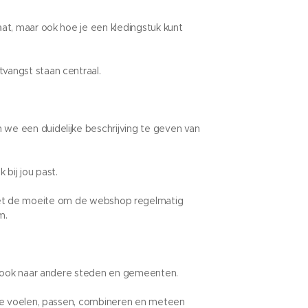
at, maar ook hoe je een kledingstuk kunt
vangst staan centraal.
 we een duidelijke beschrijving te geven van
 bij jou past.
 het de moeite om de webshop regelmatig
m.
ie ook naar andere steden en gemeenten.
ctie voelen, passen, combineren en meteen