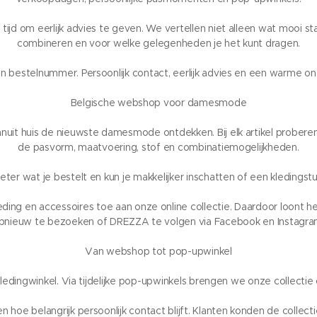
jd om eerlijk advies te geven. We vertellen niet alleen wat mooi sta
combineren en voor welke gelegenheden je het kunt dragen.
n bestelnummer. Persoonlijk contact, eerlijk advies en een warme ont
Belgische webshop voor damesmode
uit huis de nieuwste damesmode ontdekken. Bij elk artikel proberen
de pasvorm, maatvoering, stof en combinatiemogelijkheden.
ter wat je bestelt en kun je makkelijker inschatten of een kledingstuk
ng en accessoires toe aan onze online collectie. Daardoor loont
pnieuw te bezoeken of DREZZA te volgen via Facebook en Instagra
Van webshop tot pop-upwinkel
ledingwinkel. Via tijdelijke pop-upwinkels brengen we onze collect
n hoe belangrijk persoonlijk contact blijft. Klanten konden de colle