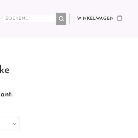
WINKELWAGEN
ske
iant: