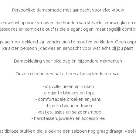
Persoonlijke damesmode met aandacht voor elke vrouw
n webshop voor vrouwen die houden van stijlvolle, vrouwelijke en dr
essoires en complete outfits die elegant ogen, maar tegelijk comfor
 graag mooi gekleed zijn zonder zich te moeten verkleden. Geen on
karakter, persoonlijk advies en aandacht voor wat echt bij jou past.
Dameskleding voor elke dag én bijzondere momenten
Onze collectie bestaat uit een afwisselende mix van:
- stijlvolle jurken en rokken
- elegante blouses en tops
- comfortabele broeken en jeans
- fijne knitwear en truien
- vestjes, jasjes en seizoensmode
- handtassen, juwelen en accessoires
jdloze stukken die je ook na één seizoen nog graag draagt. Veel k